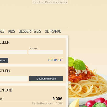
erstellt von
Pizza Onlineshop.com
ALS
KIDS
DESSERT & EIS
GETRÄNKE
ELDEN
l
Passwort
REGISTRIEREN
elden
SCHEIN
Coupon einlösen
ENKORB
0.00€
me
Mindestbestellwert : 10.00€