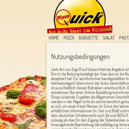
HOME
PIZZA
BAGUETTE
SALAT
PAST
Nutzungsbedingungen
Jede Art von Zugriff auf dieses Internet-Angebot e
Durch die Nutzung bestätigt der User, dass er die
akzeptiert hat. Für sämtliche hier bereitgestellten 
Werbeanzeigen) übernimmt der Autor keine Haftung
ist ausschießlich dessen Betreiber verantwortlich
entnehmen. Bei einer Online-Bestellung kommt ein
Shops zustande. Es gelten die Allgemeinen Geschä
werden in der Regel nicht als solche kenntlich gem
es sich um einen freien Namen im Sinne des Waren
erhältlichen Informationen (in Text und Bild) und 
dem deutschen Urheberrecht nach §4 und §87a ff. U
zulässig, als dies für den Zugang der Datenbanken 
hinausgehende Bearbeitung, Vervielfältigung, Verbr