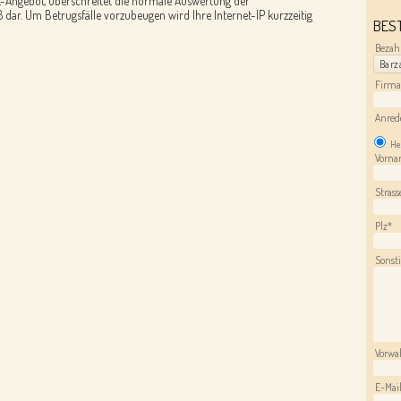
-Angebot, überschreitet die normale Auswertung der
dar. Um Betrugsfälle vorzubeugen wird Ihre Internet-IP kurzzeitig
BES
Bezah
Barz
Firma
Anred
He
Vorn
Strass
Plz*
Sonsti
Vorwa
E-Mai