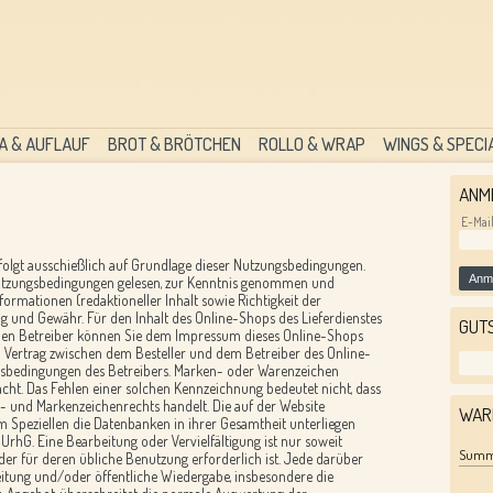
A & AUFLAUF
BROT & BRÖTCHEN
ROLLO & WRAP
WINGS & SPECI
ANM
E-Mai
rfolgt ausschießlich auf Grundlage dieser Nutzungsbedingungen.
Anm
 Nutzungsbedingungen gelesen, zur Kenntnis genommen und
Informationen (redaktioneller Inhalt sowie Richtigkeit der
 und Gewähr. Für den Inhalt des Online-Shops des Lieferdienstes
GUT
. Den Betreiber können Sie dem Impressum dieses Online-Shops
 Vertrag zwischen dem Besteller und dem Betreiber des Online-
ftsbedingungen des Betreibers. Marken- oder Warenzeichen
acht. Das Fehlen einer solchen Kennzeichnung bedeutet nicht, dass
- und Markenzeichenrechts handelt. Die auf der Website
WAR
im Speziellen die Datenbanken in ihrer Gesamtheit unterliegen
rhG. Eine Bearbeitung oder Vervielfältigung ist nur soweit
Sum
oder für deren übliche Benutzung erforderlich ist. Jede darüber
eitung und/oder öffentliche Wiedergabe, insbesondere die