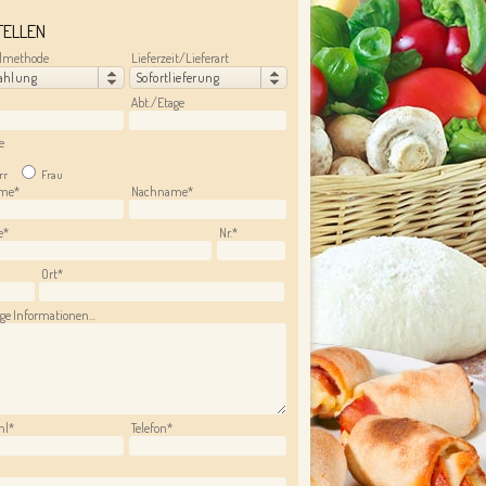
TELLEN
lmethode
Lieferzeit/Lieferart
ahlung
Sofortlieferung
Abt./Etage
e
rr
Frau
ame*
Nachname*
e*
Nr.*
Ort*
ge Informationen...
hl*
Telefon*
l