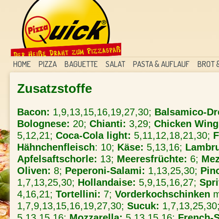
HOME
PIZZA
BAGUETTE
SALAT
PASTA & AUFLAUF
BROT 
Zusatzstoffe
Bacon:
1,9,13,15,16,19,27,30;
Balsamico-Dr
Bolognese:
20;
Chianti:
3,29;
Chicken Wing
5,12,21;
Coca-Cola light:
5,11,12,18,21,30;
F
Hähnchenfleisch
: 10;
Käse:
5,13,16;
Lambru
Apfelsaftschorle:
13;
Meeresfrüchte:
6;
Mez
Oliven:
8;
Peperoni-Salami:
1,13,25,30;
Pino
1,7,13,25,30;
Hollandaise:
5,9,15,16,27;
Spri
4,16,21;
Tortellini:
7;
Vorderkochschinken
m
1,7,9,13,15,16,19,27,30;
Sucuk:
1,7,13,25,30
5,13,15,16;
Mozzarella:
5,13,15,16;
French-