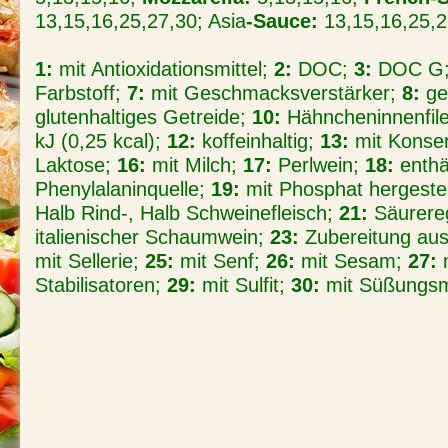
13,15,16,25,27,30;
Asia
-Sauce:
13,15,16,25,2
1:
mit Antioxidationsmittel;
2:
DOC;
3:
DOC G
Farbstoff;
7:
mit Geschmacksverstärker;
8:
ge
glutenhaltiges Getreide;
10:
Hähncheninnenfil
kJ (0,25 kcal);
12:
koffeinhaltig;
13:
mit Konser
Laktose;
16:
mit Milch;
17:
Perlwein;
18:
enthä
Phenylalaninquelle;
19:
mit Phosphat hergestel
Halb Rind-, Halb Schweinefleisch;
21:
Säurere
italienischer Schaumwein;
23:
Zubereitung aus
mit Sellerie;
25:
mit Senf;
26:
mit Sesam;
27:
m
Stabilisatoren;
29:
mit Sulfit;
30:
mit Süßungsm