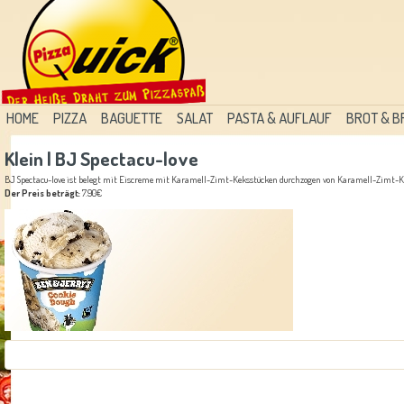
HOME
PIZZA
BAGUETTE
SALAT
PASTA & AUFLAUF
BROT & 
Klein | BJ Spectacu-love
BJ Spectacu-love ist belegt mit Eiscreme mit Karamell-Zimt-Keksstücken durchzogen von Karamell-Zimt-K
Der Preis beträgt:
7.90€