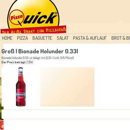
HOME
PIZZA
BAGUETTE
SALAT
PASTA & AUFLAUF
BROT & 
Groß | Bionade Holunder 0.33l
Bionade Holunder 0.33l ist belegt mit 0,33 l (inkl. 0,15 Pfand).
Der Preis beträgt:
2.95€