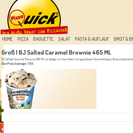
HOME
PIZZA
BAGUETTE
SALAT
PASTA & AUFLAUF
BROT & 
Groß | BJ Salted Caramel Brownie 465 ML
BJ Salted Caramel Brownie 465 ML ist belegt mit Vanilleeis mit gesalzener Karamellsauce, Browniestückch
Der Preis beträgt:
7.90€