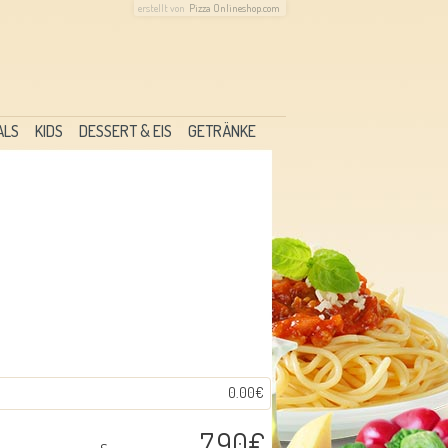
erstellt von
Pizza Onlineshop.com
ALS
KIDS
DESSERT & EIS
GETRÄNKE
0.00€
7.90€