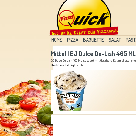
HOME
PIZZA
BAGUETTE
SALAT
PAST
Mittel | BJ Dulce De-Lish 465 ML
BJ Dulce De-Lish 465 ML ist belegt mit Gesalzene Karamelleiscrem
Der Preis beträgt:
7.90€