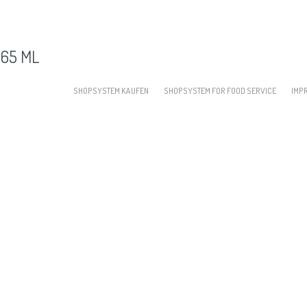
465 ML
SHOPSYSTEM KAUFEN
SHOPSYSTEM FOR FOOD SERVICE
IMP