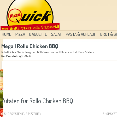
HOME
PIZZA
BAGUETTE
SALAT
PASTA & AUFLAUF
BROT & 
Mega | Rollo Chicken BBQ
Rollo Chicken BBQ ist belegt mit BBQ-Sauce, Edamer, Hühnerbrustfilet, Mais, Zwiebeln.
Der Preis beträgt:
13.50€
Zutaten für Rollo Chicken BBQ
SHOPSYSTEM FÜR PIZZERIEN
SHOPSYST