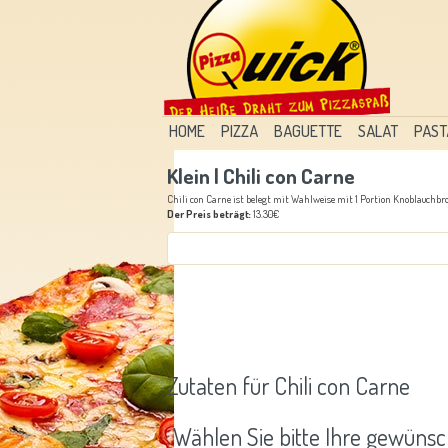
HOME
PIZZA
BAGUETTE
SALAT
PAST
Klein | Chili con Carne
Chili con Carne ist belegt mit Wahlweise mit 1 Portion Knoblauchbrot
Der Preis beträgt:
13.30€
Zutaten für Chili con Carne
Wählen Sie bitte Ihre gewünsc