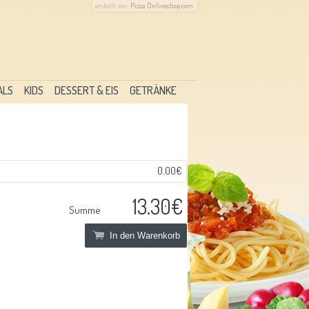
erstellt von
Pizza Onlineshop.com
ALS
KIDS
DESSERT & EIS
GETRÄNKE
0.00€
13.30€
Summe
In den Warenkorb