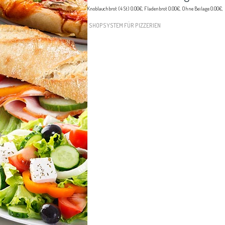
Knoblauchbrot (4 St) 0.00€, Fladenbrot 0.00€, Ohne Beilage 0.00€,
SHOPSYSTEM FÜR PIZZERIEN