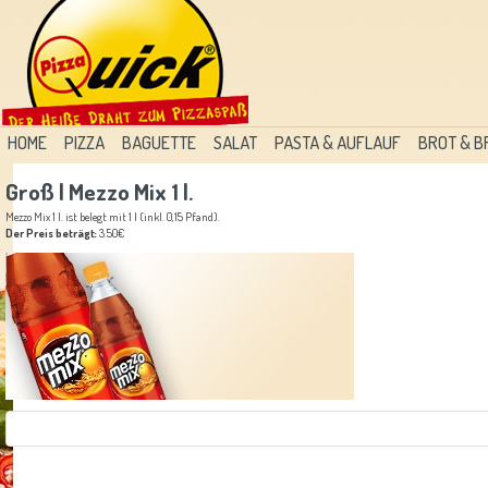
HOME
PIZZA
BAGUETTE
SALAT
PASTA & AUFLAUF
BROT & 
Groß | Mezzo Mix 1 l.
Mezzo Mix 1 l. ist belegt mit 1 l (inkl. 0,15 Pfand).
Der Preis beträgt:
3.50€