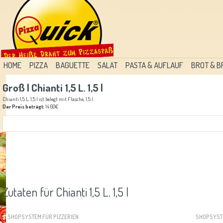
HOME
PIZZA
BAGUETTE
SALAT
PASTA & AUFLAUF
BROT & 
Groß | Chianti 1,5 L. 1,5 l
Chianti 1,5 L. 1,5 l ist belegt mit Flasche, 1,5 l.
Der Preis beträgt:
14.60€
Zutaten für Chianti 1,5 L. 1,5 l
SHOPSYSTEM FÜR PIZZERIEN
SHOPSYST