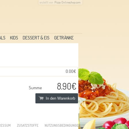
erstellt von
Pizza Onlineshop.com
ALS
KIDS
DESSERT & EIS
GETRÄNKE
0.00€
8.90€
Summe
In den Warenkorb
RESSUM
ZUSATZSTOFFE
NUTZUNGSBEDINGUNGEN