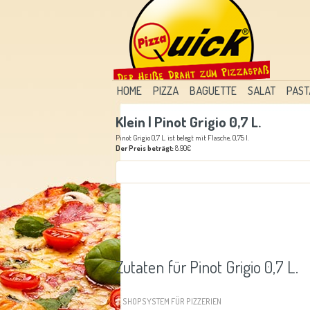
HOME
PIZZA
BAGUETTE
SALAT
PAST
Klein | Pinot Grigio 0,7 L.
Pinot Grigio 0,7 L. ist belegt mit Flasche, 0,75 l.
Der Preis beträgt:
8.90€
Zutaten für Pinot Grigio 0,7 L.
SHOPSYSTEM FÜR PIZZERIEN