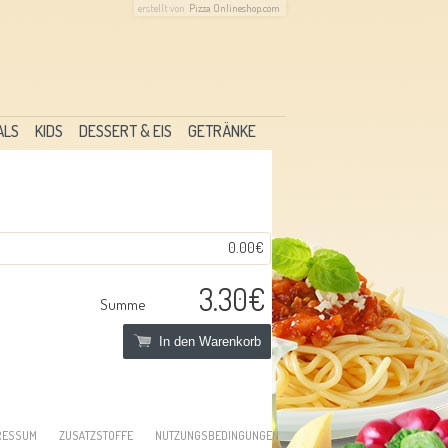
erstellt von
Pizza Onlineshop.com
ALS
KIDS
DESSERT & EIS
GETRÄNKE
0.00€
3.30€
Summe
In den Warenkorb
RESSUM
ZUSATZSTOFFE
NUTZUNGSBEDINGUNGEN