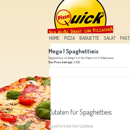
HOME
PIZZA
BAGUETTE
SALAT
PAST
Mega | Spaghettieis
Spaghettieis ist belegt mit Vanilleeis mit Erdbeersauce.
Der Preis beträgt:
3.30€
Zutaten für Spaghettieis
SHOPSYSTEM FÜR PIZZERIEN