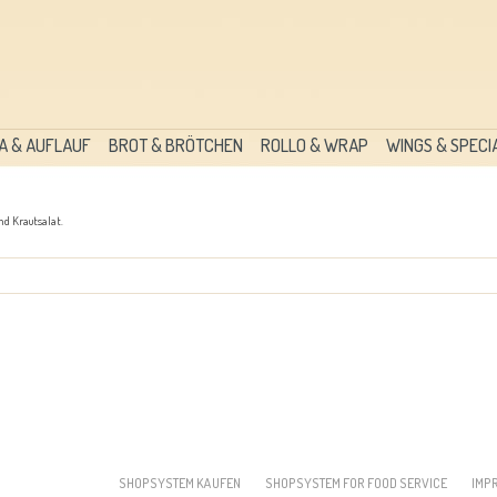
A & AUFLAUF
BROT & BRÖTCHEN
ROLLO & WRAP
WINGS & SPECI
nd Krautsalat.
SHOPSYSTEM KAUFEN
SHOPSYSTEM FOR FOOD SERVICE
IMP