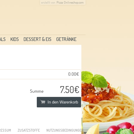
erstellt von
Pizza Onlineshop.com
ALS
KIDS
DESSERT & EIS
GETRÄNKE
0.00€
7.50€
Summe
In den Warenkorb
RESSUM
ZUSATZSTOFFE
NUTZUNGSBEDINGUNGEN