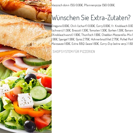
klassisch dünn (55) 0.00€, Pfannenpizza (56) 0.00€,
Wünschen Sie Extra-Zutaten?
Oregano 0.00€, Chili (scharf) 0.00€, Curry 0.00€, fr. Knoblauch 0.0
(schwarz) 1.30€, Broccoli 1.30€, Tomaten 1.30€, Gurken 1.30€, Banane
(Knoblauchwurst) 1.90€, Thunfisch 1.90€, Cheddar-Mozzarella-Mix 1.9
1.90€, Spargel 1.90€, Gyros 2.70€, Hühnerbrustfilet 2.70€, Pulled P
Maissauce 1.60€, Extra BBQ-Sauce 1.60€, Curry-Dip (extra verp.) 1.80€
SHOPSYSTEM FÜR PIZZERIEN