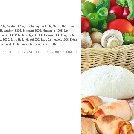
30€, Zwiebeln 1.30€, frische Paprika 1.30€, Mais 1.30€, Oliven
 Blumenkohl 1.30€, Bolognese 1.90€, Mozzarella 1.90€, Sucuk
nkäse 1.90€, Putenbrust (ger.) 1.90€, Kapern 1.90€, Gorgonzola
e 1.60€, Extra Hollandaise 1.60€, Extra Sahnesauce 1.60€, Extra
a verpackt) 1.80€, French (extra verpackt) 1.80€,
RESSUM
ZUSATZSTOFFE
NUTZUNGSBEDINGUNGEN