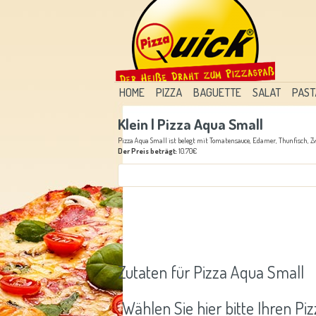
HOME
PIZZA
BAGUETTE
SALAT
PAST
Klein | Pizza Aqua Small
Pizza Aqua Small ist belegt mit Tomatensauce, Edamer, Thunfisch, Z
Der Preis beträgt:
10.70€
Zutaten für Pizza Aqua Small
Wählen Sie hier bitte Ihren P