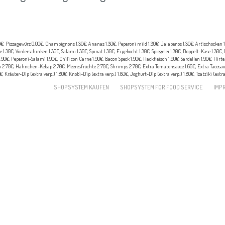
0€, Pizzagewürz 0.00€, Champignons 1.30€, Ananas 1.30€, Peperoni mild 1.30€, Jalapenos 1.30€, Artischocken 1.
 1.30€, Vorderschinken 1.30€, Salami 1.30€, Spinat 1.30€, Ei gekocht 1.30€, Spiegelei 1.30€, Doppelt-Käse 1.30€,
0€, Peperoni-Salami 1.90€, Chili con Carne 1.90€, Bacon Speck 1.90€, Hackfleisch 1.90€, Sardellen 1.90€, Hirte
ork 2.70€, Hähnchen-Kebap 2.70€, Meeresfrüchte 2.70€, Shrimps 2.70€, Extra Tomatensauce 1.60€, Extra Tacosauc
, Kräuter-Dip (extra verp.) 1.80€, Knobi-Dip (extra verp.) 1.80€, Joghurt-Dip (extra verp.) 1.80€, Tzatziki (extr
SHOPSYSTEM KAUFEN
SHOPSYSTEM FOR FOOD SERVICE
IMP