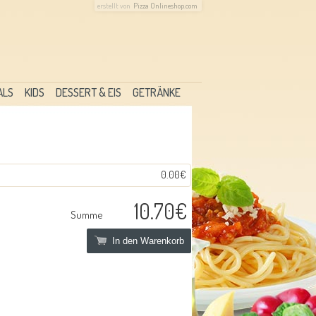
erstellt von
Pizza Onlineshop.com
ALS
KIDS
DESSERT & EIS
GETRÄNKE
0.00€
10.70€
Summe
In den Warenkorb